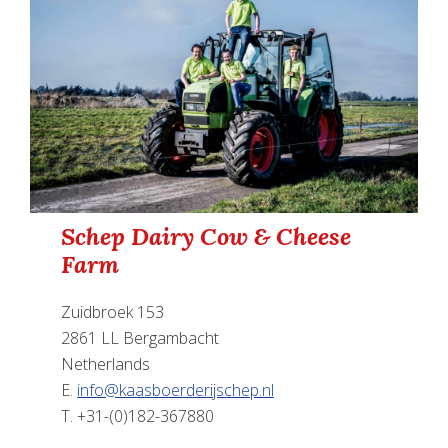
Schep Dairy Cow & Cheese
Farm
Zuidbroek 153
2861 LL Bergambacht
Netherlands
E.
info@kaasboerderijschep.nl
T. +31-(0)182-367880