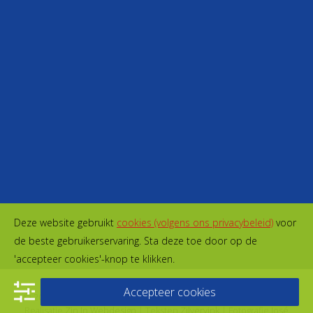
Deze website gebruikt
cookies (volgens ons privacybeleid)
voor
de beste gebruikerservaring. Sta deze toe door op de
'accepteer cookies'-knop te klikken.
Accepteer cookies
© 2026 Kaasboerderij Schep | Vormgeving
Aim Communication
|
Realisatie
Zin In Webdesign
| Teksten
Zilvervink
| Fotografie
José