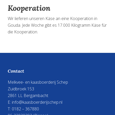
Kooperation
Wir lieferen unseren Käse an eine Kooperation in
Gouda. Jede Woche gibt es 17.000 Kilogramm Käse für
die Kooperation.
Footer
Contact
Melkvee- en kaasboerderij Schep
Zuidbroek 153
2861 LL Bergambacht
E:
info@kaasboerderijschep.nl
T: 0182 – 367880