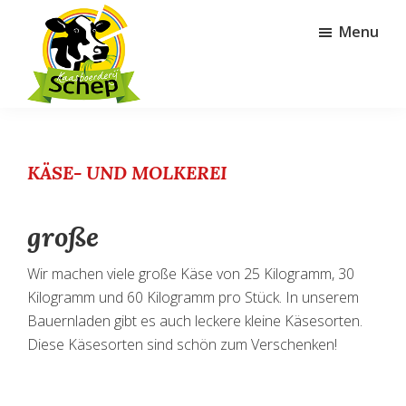
Door
Spring
Menu
naar
naar
de
de
hoofd
voettekst
inhoud
Kaasboerderij
Schep
KÄSE- UND MOLKEREI
große
Wir machen viele große Käse von 25 Kilogramm, 30
Kilogramm und 60 Kilogramm pro Stück. In unserem
Bauernladen gibt es auch leckere kleine Käsesorten.
Diese Käsesorten sind schön zum Verschenken!