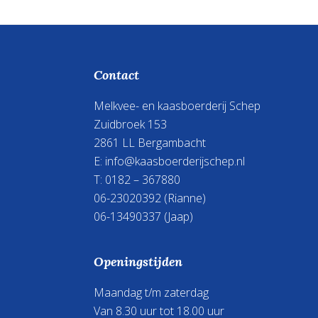
Footer
Contact
Melkvee- en kaasboerderij Schep
Zuidbroek 153
2861 LL Bergambacht
E:
info@kaasboerderijschep.nl
T: 0182 – 367880
06-23020392
(Rianne)
06-13490337
(Jaap)
Openingstijden
Maandag t/m zaterdag
Van 8.30 uur tot 18.00 uur