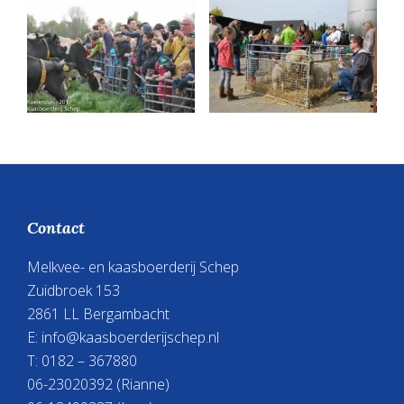
Footer
Contact
Melkvee- en kaasboerderij Schep
Zuidbroek 153
2861 LL Bergambacht
E:
info@kaasboerderijschep.nl
T: 0182 – 367880
06-23020392
(Rianne)