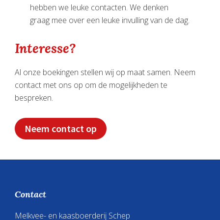
hebben we leuke contacten. We denken
graag mee over een leuke invulling van de dag.
Interesse?
Al onze boekingen stellen wij op maat samen. Neem
contact met ons op om de mogelijkheden te
bespreken.
Neem contact op
Footer
Contact
Melkvee- en kaasboerderij Schep