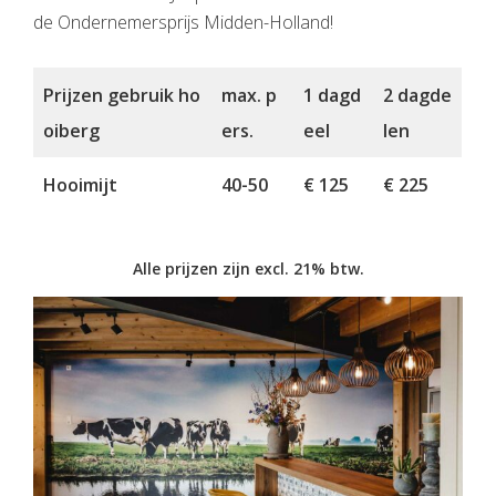
de Ondernemersprijs Midden-Holland!
Prijzen gebruik ho
max. p
1 dagd
2 dagde
oiberg
ers.
eel
len
Hooimijt
40-50
€ 125
€ 225
Alle prijzen zijn excl. 21% btw.