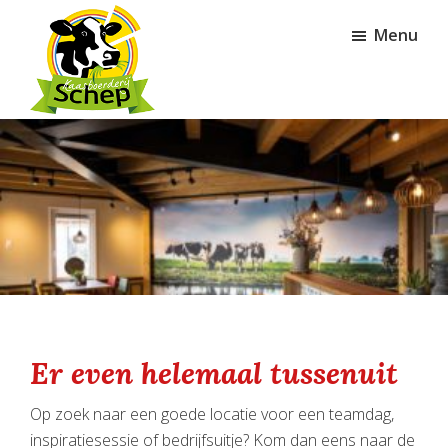
Door
Spring
Menu
naar
naar
de
de
hoofd
voettekst
inhoud
Kaasboerderij
Schep
Er even helemaal tussenuit
Op zoek naar een goede locatie voor een teamdag,
inspiratiesessie of bedrijfsuitje? Kom dan eens naar de