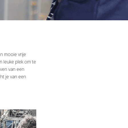
n mooie vrije
n leuke plek om te
even van een
ht je van een