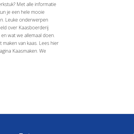
rkstuk? Met alle informatie
un je een hele mooie
en. Leuke onderwerpen
eld over Kaasboerderij
n en wat we allemaal doen.
t maken van kaas. Lees hier
 pagina Kaasmaken. We
k
erwerp
r
eekbeurt