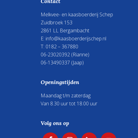
Footer
Contact
wer
Melkvee- en kaasboerderij Schep
Zuidbroek 153
2861 LL Bergambacht
E:
info@kaasboerderijschep.nl
T: 0182 – 367880
06-23020392
(Rianne)
06-13490337
(Jaap)
Openingstijden
Maandag t/m zaterdag
Van 8.30 uur tot 18.00 uur
Volg ons op