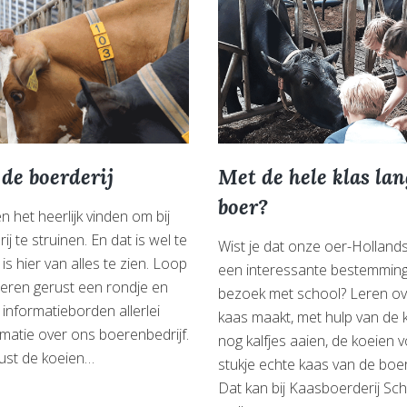
de boerderij
Met de hele klas lan
boer?
n het heerlijk vinden om bij
j te struinen. En dat is wel te
Wist je dat onze oer-Holland
is hier van alles te zien. Loop
een interessante bestemming
eren gerust een rondje en
bezoek met school? Leren ov
informatieborden allerlei
kaas maakt, met hulp van de 
rmatie over ons boerenbedrijf.
nog kalfjes aaien, de koeien 
ust de koeien…
stukje echte kaas van de boe
Dat kan bij Kaasboerderij Sch
dje