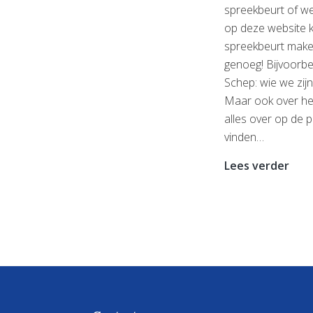
spreekbeurt of we
op deze website k
spreekbeurt mak
genoeg! Bijvoorbe
Schep: wie we zij
Maar ook over he
alles over op de
vinden…
Op
Lees verder
zoe
naar
een
ond
voo
je
spr
of