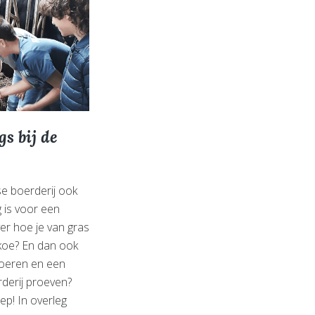
gs bij de
se boerderij ook
 is voor een
er hoe je van gras
koe? En dan ook
voeren en een
rderij proeven?
ep! In overleg