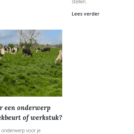
stellen…
r
Met
Lees verder
derij
de
hele
klas
langs
bij
de
boer?
r een onderwerp
ekbeurt of werkstuk?
 onderwerp voor je