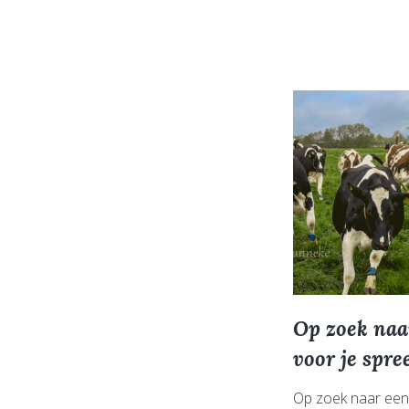
ove
de
boer
Op zoek naa
voor je spre
Op zoek naar een