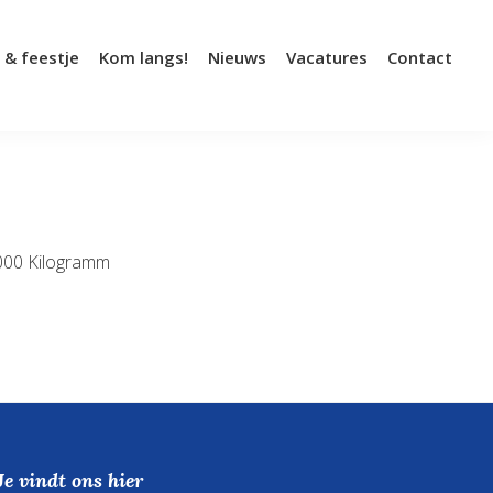
 & feestje
Kom langs!
Nieuws
Vacatures
Contact
.000 Kilogramm
Je vindt ons hier