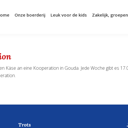
ome
Onze boerderij
Leuk voor de kids
Zakelijk, groepen
ion
ren Käse an eine Kooperation in Gouda. Jede Woche gibt es 17
eration.
Trots