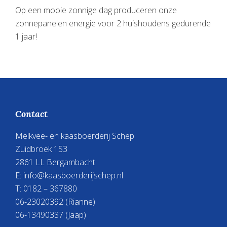
Op een mooie zonnige dag produceren onze
zonnepanelen energie voor 2 huishoudens gedurende
1 jaar!
Footer
Contact
Melkvee- en kaasboerderij Schep
Zuidbroek 153
2861 LL Bergambacht
E:
info@kaasboerderijschep.nl
T: 0182 – 367880
06-23020392
(Rianne)
06-13490337
(Jaap)