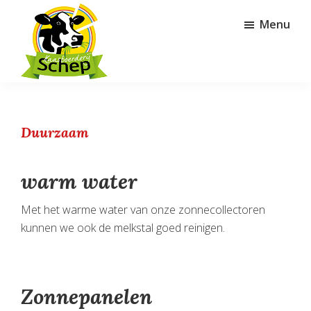
Door
Spring
Menu
naar
naar
de
de
hoofd
voettekst
inhoud
Kaasboerderij
Schep
Duurzaam
warm water
Met het warme water van onze zonnecollectoren
kunnen we ook de melkstal goed reinigen.
Zonnepanelen