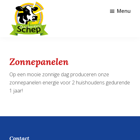
Door
Spring
Menu
naar
naar
de
de
hoofd
voettekst
inhoud
Kaasboerderij
Schep
Zonnepanelen
Op een mooie zonnige dag produceren onze
zonnepanelen energie voor 2 huishoudens gedurende
1 jaar!
Footer
Contact