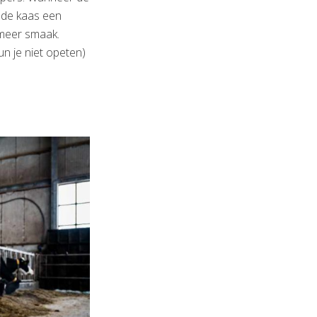
 de kaas een
 meer smaak.
un je niet opeten)