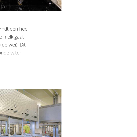
vindt een heel
e melk gaat
(de wei). Dit
onde vaten