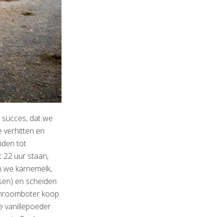
 succes, dat we
 verhitten en
iden tot
 22 uur staan,
en we karnemelk,
sen) en scheiden
enroomboter koop
e vanillepoeder