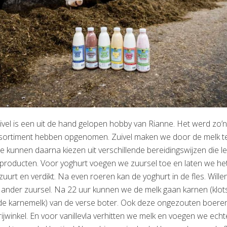
vel is een uit de hand gelopen hobby van Rianne. Het werd zo’n
ssortiment hebben opgenomen. Zuivel maken we door de melk te
e kunnen daarna kiezen uit verschillende bereidingswijzen die le
dproducten. Voor yoghurt voegen we zuursel toe en laten we het
uurt en verdikt. Na even roeren kan de yoghurt in de fles. Will
ander zuursel. Na 22 uur kunnen we de melk gaan karnen (klot
(de karnemelk) van de verse boter. Ook deze ongezouten boer
ijwinkel. En voor vanillevla verhitten we melk en voegen we echt