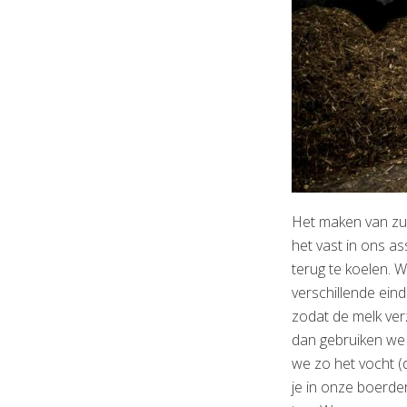
Het maken van zui
het vast in ons a
terug te koelen. W
verschillende ein
zodat de melk verz
dan gebruiken we 
we zo het vocht 
je in onze boerder