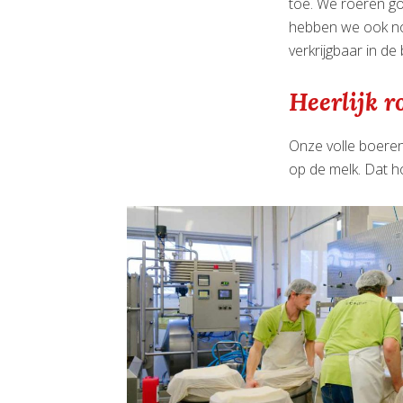
toe. We roeren goe
hebben we ook nog
verkrijgbaar in de
Heerlijk 
Onze volle boerenm
op de melk. Dat 