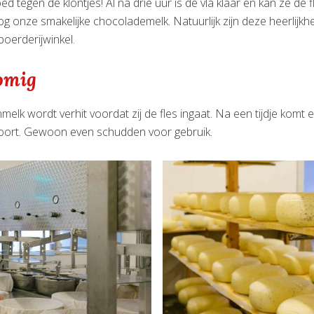
d tegen de klontjes! Al na drie uur is de vla klaar en kan ze de f
 onze smakelijke chocolademelk. Natuurlijk zijn deze heerlijkh
 boerderijwinkel.
romig
elk wordt verhit voordat zij de fles ingaat. Na een tijdje komt e
hoort. Gewoon even schudden voor gebruik.