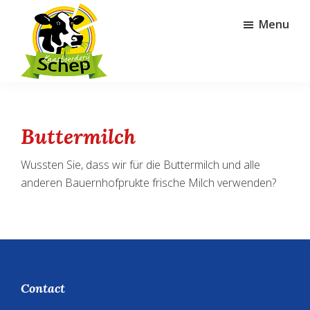
Door
Spring
Menu
naar
naar
de
de
hoofd
voettekst
inhoud
Kaasboerderij
Schep
Buttermilch
Wussten Sie, dass wir für die Buttermilch und alle
anderen Bauernhofprukte frische Milch verwenden?
Footer
Contact