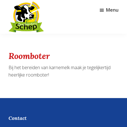
Door
Spring
Menu
naar
naar
de
de
hoofd
voettekst
inhoud
Kaasboerderij
Schep
Roomboter
Bij het bereiden van karnemelk maak je tegelijkertijd
heerlijke roomboter!
Footer
Contact