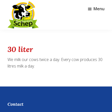
Door
Spring
Menu
naar
naar
de
de
hoofd
voettekst
inhoud
Kaasboerderij
Schep
30 liter
We milk our cows twice a day. Every cow produces 30
litres milk a day.
Footer
Contact