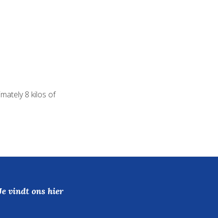
mately 8 kilos of
Je vindt ons hier