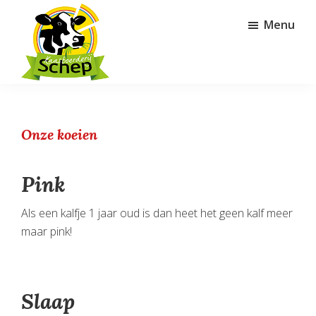
Door
Spring
Menu
naar
naar
de
de
hoofd
voettekst
inhoud
Kaasboerderij
Schep
Onze koeien
Pink
Als een kalfje 1 jaar oud is dan heet het geen kalf meer
maar pink!
Slaap