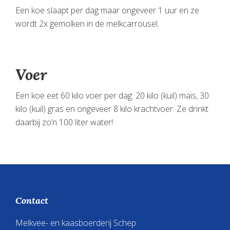
Een koe slaapt per dag maar ongeveer 1 uur en ze
wordt 2x gemolken in de melkcarrousel.
Voer
Een koe eet 60 kilo voer per dag: 20 kilo (kuil) mais, 30
kilo (kuil) gras en ongeveer 8 kilo krachtvoer. Ze drinkt
daarbij zo’n 100 liter water!
Footer
Contact
Melkvee- en kaasboerderij Schep