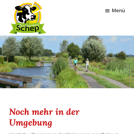
Zum
Zur
Menü
Inhalt
Fußzeile
springen
springen
Kaasboerderij
Schep
Noch mehr in der
Umgebung