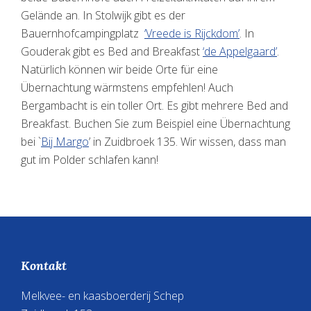
Gelände an. In Stolwijk gibt es der
Bauernhofcampingplatz
‘Vreede is Rijckdom’
. In
Gouderak gibt es Bed and Breakfast
‘de Appelgaard’
.
Natürlich können wir beide Orte für eine
Übernachtung wärmstens empfehlen! Auch
Bergambacht is ein toller Ort. Es gibt mehrere Bed and
Breakfast. Buchen Sie zum Beispiel eine Übernachtung
bei `
Bij Margo
’ in Zuidbroek 135. Wir wissen, dass man
gut im Polder schlafen kann!
Footer
Kontakt
Melkvee- en kaasboerderij Schep